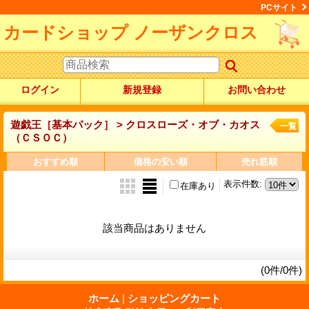
PCサイト
カードショップ ノーザンクロス
ログイン
新規登録
お問い合わせ
遊戯王［基本パック］ > クロスローズ・オブ・カオス
一覧
（ＣＳＯＣ）
おすすめ順
価格の安い順
売れ筋順
表示件数
:
在庫あり
該当商品はありません
(0件/0件)
ホーム
|
ショッピングカート