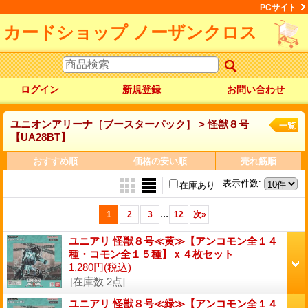
PCサイト
カードショップ ノーザンクロス
ログイン
新規登録
お問い合わせ
ユニオンアリーナ［ブースターパック］ > 怪獣８号
一覧
【UA28BT】
おすすめ順
価格の安い順
売れ筋順
表示件数
:
在庫あり
...
1
2
3
12
次
»
ユニアリ 怪獣８号≪黄≫【アンコモン全１４
種・コモン全１５種】ｘ４枚セット
1,280円
(税込)
[在庫数 2点]
ユニアリ 怪獣８号≪緑≫【アンコモン全１４