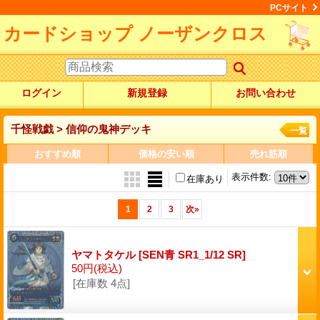
PCサイト
カードショップ ノーザンクロス
ログイン
新規登録
お問い合わせ
千怪戦戯 > 信仰の鬼神デッキ
一覧
おすすめ順
価格の安い順
売れ筋順
表示件数
:
在庫あり
1
2
3
次
»
ヤマトタケル
[SEN青 SR1_1/12 SR]
50円
(税込)
[在庫数 4点]