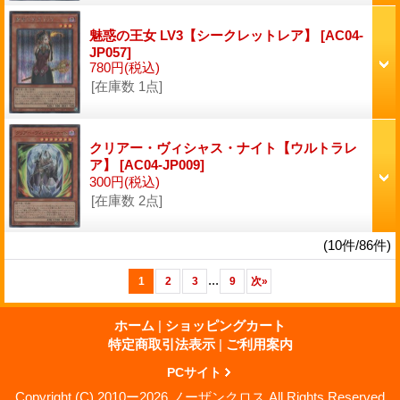
魅惑の王女 LV3【シークレットレア】
[AC04-
JP057]
780円
(税込)
[在庫数 1点]
クリアー・ヴィシャス・ナイト【ウルトラレ
ア】
[AC04-JP009]
300円
(税込)
[在庫数 2点]
(10件/86件)
...
1
2
3
9
次
»
ホーム
|
ショッピングカート
特定商取引法表示
|
ご利用案内
PCサイト
Copyright (C) 2010ー2026 ノーザンクロス All Rights Reserved