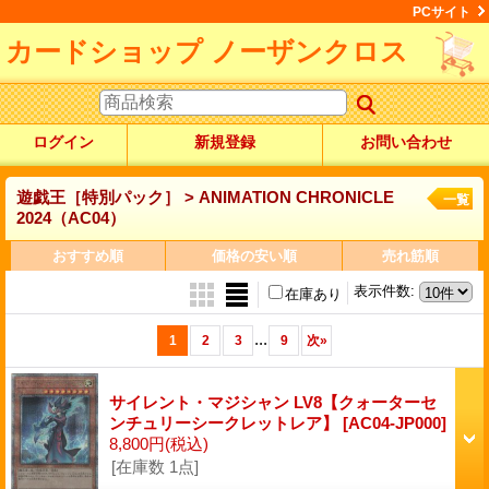
PCサイト
カードショップ ノーザンクロス
ログイン
新規登録
お問い合わせ
遊戯王［特別パック］ > ANIMATION CHRONICLE
一覧
2024（AC04）
おすすめ順
価格の安い順
売れ筋順
表示件数
:
在庫あり
...
1
2
3
9
次
»
サイレント・マジシャン LV8【クォーターセ
ンチュリーシークレットレア】
[AC04-JP000]
8,800円
(税込)
[在庫数 1点]