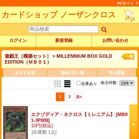
PCサイト
カードショップ ノーザンクロス
ログイン
新規登録
お問い合わせ
遊戯王［構築セット］ > MILLENNIUM BOX GOLD
一覧
EDITION（ＭＢ０１）
おすすめ順
価格の安い順
売れ筋順
表示件数
:
在庫あり
1
2
次
»
エクゾディア・ネクロス【ミレニアム】
[MB0
1-JP009]
10円
(税込)
[在庫数 1点]