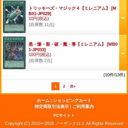
トリッキーズ・マジック４【ミレニアム】
[M
B01-JP029]
10円
(税込)
[在庫数 11点]
黒・爆・裂・破・魔・導【ミレニアム】
[MB0
1-JP033]
100円
(税込)
[在庫数 2点]
(10件/13件)
1
2
次
»
ホーム
|
ショッピングカート
特定商取引法表示
|
ご利用案内
PCサイト
Copyright (C) 2010ー2026 ノーザンクロス All Rights Reserved