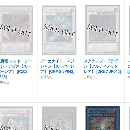
琰魔竜 レッド・デー
アーカナイト・マジ
スクラップ・ドラゴ
モン・アビス【スー
シャン【スーパーレ
ン【アルティメット
パーレア】
[
RC03-
ア】
[
CRMS-JP043
]
レア】
[
DREV-JP043
]
[
P23
]
在庫なし
在庫なし
在庫なし