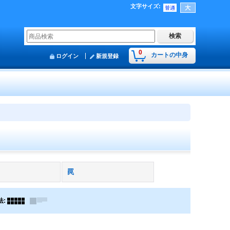
文字サイズ
:
0
カートの中身
ログイン
新規登録
罠
法
: