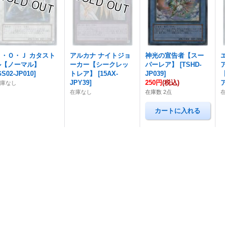
Ａ・Ｏ・Ｊ カタスト
アルカナ ナイトジョ
神光の宣告者【スー
ル【ノーマル】
ーカー【シークレッ
パーレア】
[
TSHD-
GS02-JP010
]
トレア】
[
15AX-
JP039
]
JPY39
]
250円
(税込)
在庫なし
在庫なし
在庫数 2点