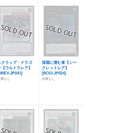
スクラップ・ドラゴ
深淵に潜む者【シー
ン【ウルトラレア】
クレットレア】
DREV-JP043
]
[
RC03-JP024
]
在庫なし
在庫なし