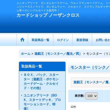
ユニオンアリーナ、ガンダムカードゲーム、ウルトラマンカードゲーム、ニ
ンジャーズストライク、ガンダムウォー、クルセイド、スクランブルギャザ
ム等々のシングルカードを販売中！
カードショップ ノーザンクロス
取扱商品一覧
ログイン
新規登録
お問い合
ホーム
>
遊戯王［モンスター／魔法／罠］
>
モンスター（リ
取扱商品一覧
モンスター（リンク／
ＢＯＸ、パック、スター
ター［遊戯王・ポケモン
遊戯王［モンスター
カードゲーム・クルセイ
ド・その他］
ユニオンアリーナ［BO
表示数
:
X、スタートデッキ、プロ
モーションカード、特
12
件
価］