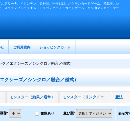
ベルアリーナ、イジンデン、蟲神器、千怪戦戯、ポケモンカードゲーム、遊戯王、レ
ー、スクランブルデュエル、ドラゴンクエストカードゲーム、キン肉マンカードゲー
わせ
ご利用案内
ショッピングカート
ンク／エクシーズ／シンクロ／融合／儀式）
エクシーズ／シンクロ／融合／儀式）
／魔法／罠］ (全商品)
モンスター（効果／通常）
モンスター（リンク／エクシーズ／シンクロ／融合／儀式）
魔法
画像
:
並び順
:
在庫あり
表示方