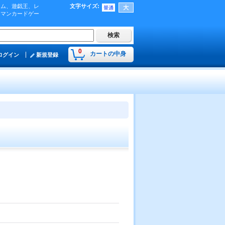
ーム、遊戯王、レ
文字サイズ
:
肉マンカードゲー
0
カートの中身
ログイン
新規登録