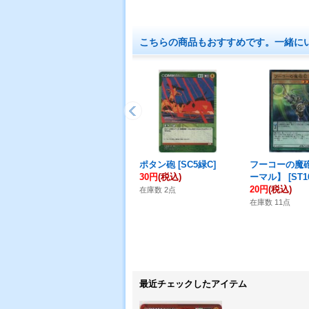
こちらの商品もおすすめです。一緒に
ポタン砲
[
SC5緑C
]
フーコーの魔
30円
(税込)
ーマル】
[
ST1
20円
(税込)
在庫数 2点
在庫数 11点
最近チェックしたアイテム