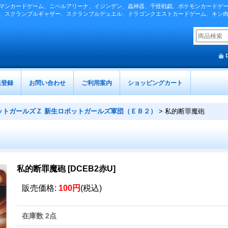
マンカードゲーム、ニベルアリーナ、イジンデン、蟲神器、千怪戦戯、ポケモンカードゲ
、スクランブルギャザー、スクランブルデュエル、ドラゴンクエストカードゲーム、キン
規登録
お問い合わせ
ご利用案内
ショッピングカート
ットガールズＺ 新生ロボットガールズ軍団（ＥＢ２）
>
私的断罪魔砲
私的断罪魔砲
[
DCEB2赤U
]
販売価格
:
100円
(税込)
在庫数 2点