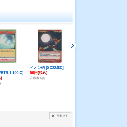
イオン砲
[
SC22赤C
]
フーコーの魔砲石【レ
ポ
BTR-1-100 C
]
50円
(税込)
ア】
[
DUEA-JP002
]
録
]
)
30円
(税込)
30
在庫数 6点
点
在庫数 6点
在庫
リセット