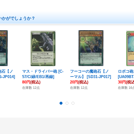
いかがでしょうか？
砲石【ノ
マス・ドライバー砲
[
C-
フーコーの魔砲石【ノ
ロボコ砲
6-JP014
]
57/C/緑/EB1/再録
]
ーマル】
[
SD31-JP017
]
[
UA09BT/
80円
(税込)
20円
(税込)
30円
(税込
在庫数 12点
在庫数 12点
在庫数 16