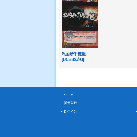
私的断罪魔砲
[
DCEB2赤U
]
ホーム
新規登録
ログイン