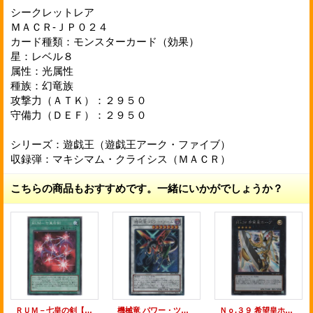
シークレットレア
ＭＡＣＲ-ＪＰ０２４
カード種類：モンスターカード（効果）
星：レベル８
属性：光属性
種族：幻竜族
攻撃力（ＡＴＫ）：２９５０
守備力（ＤＥＦ）：２９５０
シリーズ：遊戯王（遊戯王アーク・ファイブ）
収録弾：マキシマム・クライシス（ＭＡＣＲ）
こちらの商品もおすすめです。一緒にいかがでしょうか？
ＲＵＭ－七皇の剣【ノーマル】
機械竜 パワー・ツール【シークレットレア】
Ｎｏ.３９ 希望皇ホープ【シークレットレア】