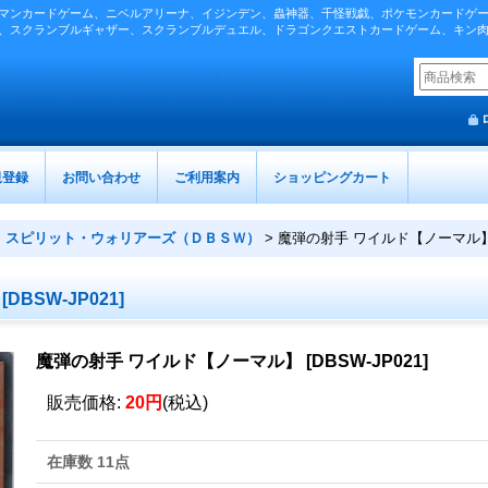
マンカードゲーム、ニベルアリーナ、イジンデン、蟲神器、千怪戦戯、ポケモンカードゲ
、スクランブルギャザー、スクランブルデュエル、ドラゴンクエストカードゲーム、キン
規登録
お問い合わせ
ご利用案内
ショッピングカート
>
スピリット・ウォリアーズ（ＤＢＳＷ）
>
魔弾の射手 ワイルド【ノーマル
[
DBSW-JP021
]
魔弾の射手 ワイルド【ノーマル】
[
DBSW-JP021
]
販売価格
:
20円
(税込)
在庫数 11点