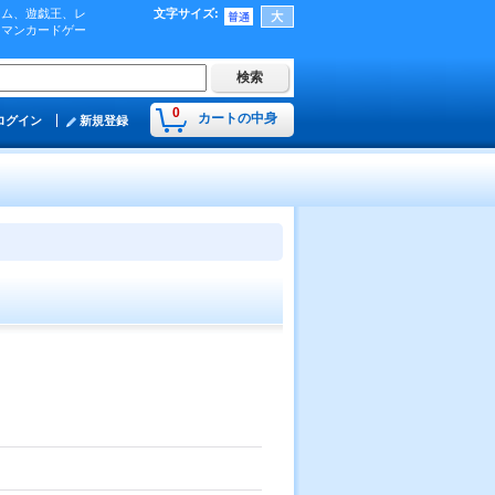
ーム、遊戯王、レ
文字サイズ
:
肉マンカードゲー
0
カートの中身
ログイン
新規登録
】