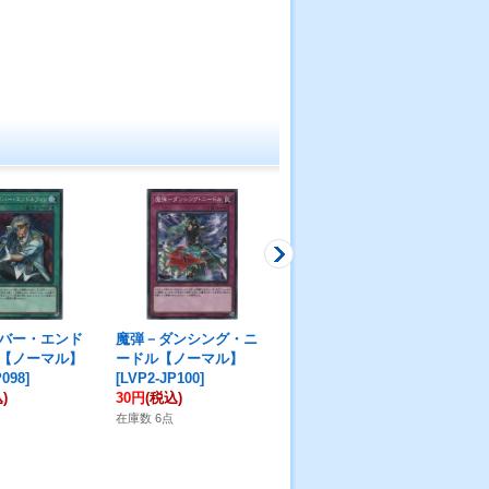
バー・エンド
魔弾－ダンシング・ニ
魔弾－ネバー・エンド
魔
【ノーマル】
ードル【ノーマル】
ルフィン【ノーマルパ
【
P098
]
[
LVP2-JP100
]
ラレル】
[
DBSW-
[
DB
)
30円
(税込)
JP023
]
50
50円
(税込)
在庫数 6点
在庫
在庫数 5点