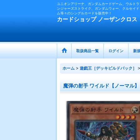
ユニオンアリーナ、ガンダムカードゲーム、ウルトラ
ンジャーズストライク、ガンダムウォー、クルセイド
ム等々のシングルカードを販売中！
カードショップ ノーザンクロス
取扱商品一覧
ログイン
新
ホーム
>
遊戯王［デッキビルドパック］
魔弾の射手 ワイルド【ノーマル】