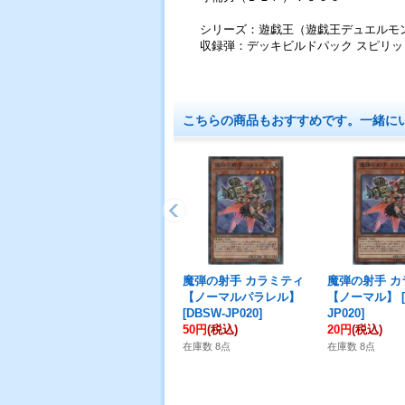
シリーズ：遊戯王（遊戯王デュエルモ
収録弾：デッキビルドパック スピリ
こちらの商品もおすすめです。一緒に
魔弾の射手 カラミティ
魔弾の射手 カ
【ノーマルパラレル】
【ノーマル】
[
[
DBSW-JP020
]
JP020
]
50円
(税込)
20円
(税込)
在庫数 8点
在庫数 8点