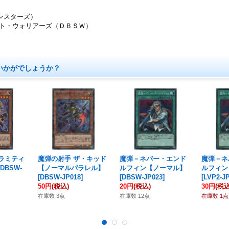
ンスターズ）
ット・ウォリアーズ（ＤＢＳＷ）
いかがでしょうか？
ラミティ
魔弾の射手 ザ・キッド
魔弾－ネバー・エンド
魔弾－ネ
DBSW-
【ノーマルパラレル】
ルフィン【ノーマル】
ルフィン
[
DBSW-JP018
]
[
DBSW-JP023
]
[
LVP2-J
50円
(税込)
20円
(税込)
30円
(税込
在庫数 3点
在庫数 12点
在庫数 1点