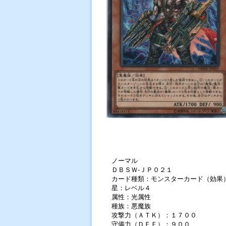
ノーマル
ＤＢＳＷ-ＪＰ０２１
カード種類：モンスターカード（効果
星：レベル４
属性：光属性
種族：悪魔族
攻撃力（ＡＴＫ）：１７００
守備力（ＤＥＦ）：９００