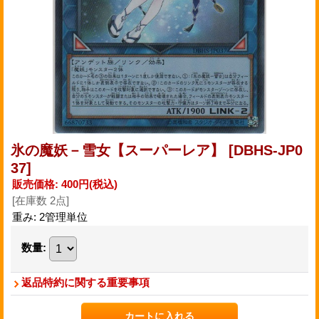
氷の魔妖－雪女【スーパーレア】
[DBHS-JP0
37]
販売価格
:
400円
(税込)
[在庫数 2点]
重み
:
2管理単位
数量
:
返品特約に関する重要事項