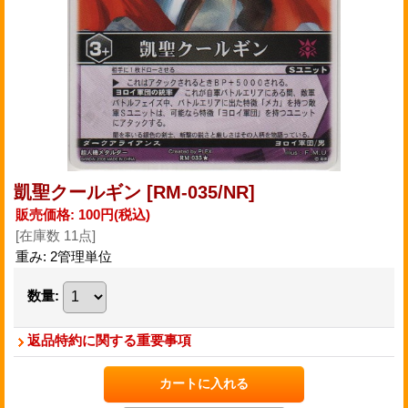
凱聖クールギン
[RM-035/NR]
販売価格
:
100円
(税込)
[在庫数 11点]
重み
:
2管理単位
数量
:
返品特約に関する重要事項