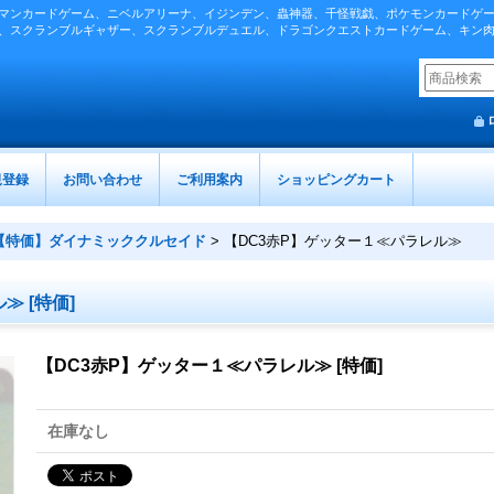
マンカードゲーム、ニベルアリーナ、イジンデン、蟲神器、千怪戦戯、ポケモンカードゲ
、スクランブルギャザー、スクランブルデュエル、ドラゴンクエストカードゲーム、キン
規登録
お問い合わせ
ご利用案内
ショッピングカート
【特価】ダイナミッククルセイド
>
【DC3赤P】ゲッター１≪パラレル≫
ル≫
[
特価
]
【DC3赤P】ゲッター１≪パラレル≫
[
特価
]
在庫なし