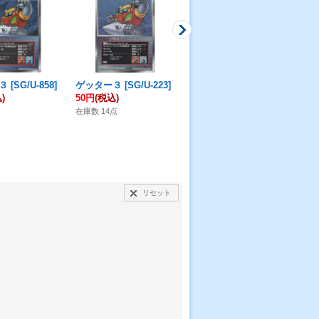
３
[
SG/U-858
]
ゲッター３
[
SG/U-223
]
ゲッター２
[
SG/U-10
]
ゲ
)
50円
(税込)
50円
(税込)
30
在庫数 14点
在庫数 8点
在庫
リセット