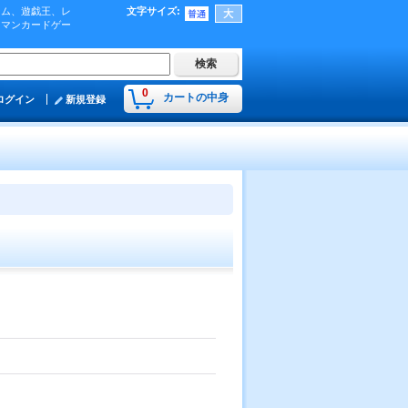
ーム、遊戯王、レ
文字サイズ
:
肉マンカードゲー
0
カートの中身
ログイン
新規登録