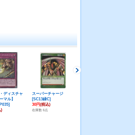
・ディスチャ
スーパーチャージ
ヴェンデット・チャー
セ
ーマル】
[
SC13緑C
]
ジ【レア】
[
EP18-
ッ
P035
]
30円
(税込)
JP013
]
[
DI
)
50円
(税込)
80
在庫数 6点
在庫数 5点
在庫