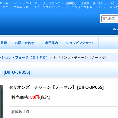
マンカードゲーム、ニベルアリーナ、イジンデン、蟲神器、千怪戦戯、ポケモンカードゲ
、スクランブルギャザー、スクランブルデュエル、ドラゴンクエストカードゲーム、キン
規登録
お問い合わせ
ご利用案内
ショッピングカート
ンション・フォース（ＤＩＦＯ）
>
セリオンズ・チャージ【ノーマル】
】
[
DIFO-JP055
]
セリオンズ・チャージ【ノーマル】
[
DIFO-JP055
]
販売価格
:
80円
(税込)
在庫数 4点