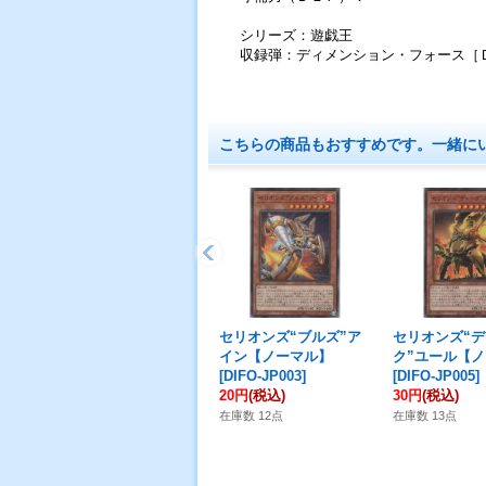
シリーズ：遊戯王
収録弾：ディメンション・フォース［
こちらの商品もおすすめです。一緒に
セリオンズ“ブルズ”ア
セリオンズ“
イン【ノーマル】
ク”ユール【
[
DIFO-JP003
]
[
DIFO-JP005
]
20円
(税込)
30円
(税込)
在庫数 12点
在庫数 13点