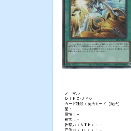
ノーマル
ＤＩＦＯ-ＪＰ０
カード種類：魔法カード（魔法）
星：－
属性：－
種族：－
攻撃力（ＡＴＫ）：－
守備力（ＤＥＦ）：－