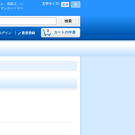
ーム、遊戯王、レ
文字サイズ
:
肉マンカードゲー
0
カートの中身
ログイン
新規登録