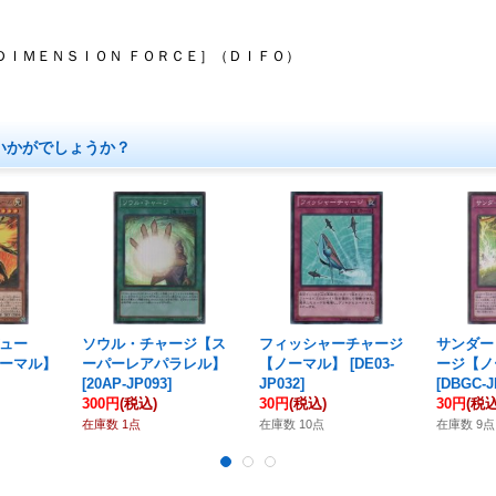
ＤＩＭＥＮＳＩＯＮ ＦＯＲＣＥ］（ＤＩＦＯ）
いかがでしょうか？
デュー
ソウル・チャージ【ス
フィッシャーチャージ
サンダー
ノーマル】
ーパーレアパラレル】
【ノーマル】
[
DE03-
ージ【ノ
[
20AP-JP093
]
JP032
]
[
DBGC-J
300円
(税込)
30円
(税込)
30円
(税込
在庫数 1点
在庫数 10点
在庫数 9点