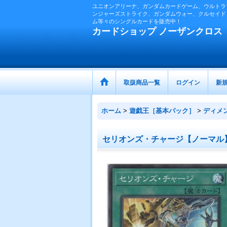
ユニオンアリーナ、ガンダムカードゲーム、ウルトラ
ンジャーズストライク、ガンダムウォー、クルセイド
ム等々のシングルカードを販売中！
カードショップ ノーザンクロス
取扱商品一覧
ログイン
新
ホーム
>
遊戯王［基本パック］
>
ディメ
セリオンズ・チャージ【ノーマル