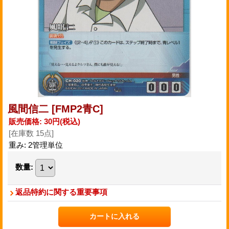
風間信二
[FMP2青C]
販売価格
:
30円
(税込)
[在庫数 15点]
重み
:
2管理単位
数量
:
返品特約に関する重要事項