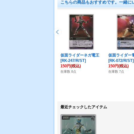
こちらの商品もおすすめです。一緒に
仮面ライダーネガ電王
仮面ライダー
[
RK-247/R/ST
]
[
RK-072/R/ST
]
150円
(税込)
150円
(税込)
在庫数 8点
在庫数 7点
最近チェックしたアイテム