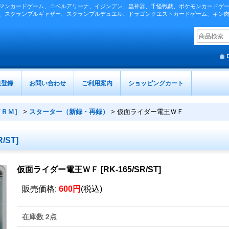
マンカードゲーム、ニベルアリーナ、イジンデン、蟲神器、千怪戦戯、ポケモンカードゲ
、スクランブルギャザー、スクランブルデュエル、ドラゴンクエストカードゲーム、キン
規登録
お問い合わせ
ご利用案内
ショッピングカート
／ＲＭ］
>
スターター（新録・再録）
>
仮面ライダー電王ＷＦ
R/ST
]
仮面ライダー電王ＷＦ
[
RK-165/SR/ST
]
販売価格
:
600円
(税込)
在庫数 2点