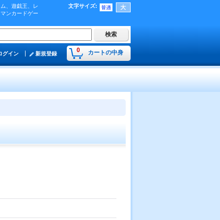
ーム、遊戯王、レ
文字サイズ
:
肉マンカードゲー
0
カートの中身
ログイン
新規登録