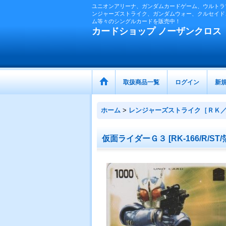
ユニオンアリーナ、ガンダムカードゲーム、ウルトラ
ンジャーズストライク、ガンダムウォー、クルセイド
ム等々のシングルカードを販売中！
カードショップ ノーザンクロス
取扱商品一覧
ログイン
新
ホーム
>
レンジャーズストライク［ＲＫ
仮面ライダーＧ３
[
RK-166/R/ST