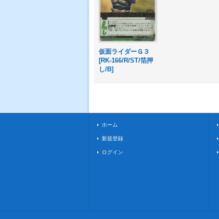
仮面ライダーＧ３
[
RK-166/R/ST/箔押
し/B
]
ホーム
新規登録
ログイン