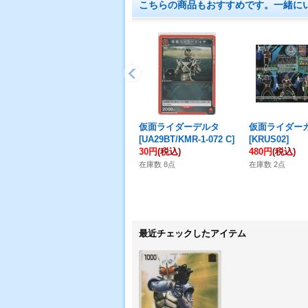
こちらの商品もおすすめです。一緒に
仮面ライダーデルタ
仮面ライダー
[
UA29BT/KMR-1-072 C
]
[
KRUS02
]
30円
(税込)
480円
(税込)
在庫数 8点
在庫数 2点
最近チェックしたアイテム