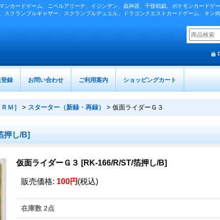
マンカードゲーム、ニベルアリーナ、イジンデン、蟲神器、千怪戦戯、ポケモンカードゲ
、スクランブルギャザー、スクランブルデュエル、ドラゴンクエストカードゲーム、キン
規登録
お問い合わせ
ご利用案内
ショッピングカート
／ＲＭ］
>
スターター（新録・再録）
>
仮面ライダーＧ３
/箔押し/B
]
仮面ライダーＧ３
[
RK-166/R/ST/箔押し/B
]
販売価格
:
100円
(税込)
在庫数 2点