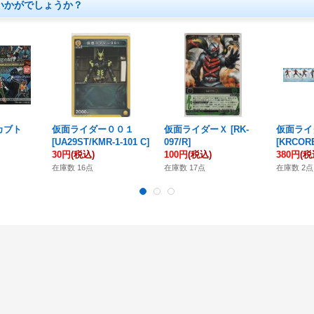
いかがでしょうか？
カブト
仮面ライダー００１
仮面ライダーＸ
[
RK-
仮面ライ
[
UA29ST/KMR-1-101 C
]
097/R
]
[
KRCOR
30円
(税込)
100円
(税込)
380円
(税
在庫数 16点
在庫数 17点
在庫数 2点