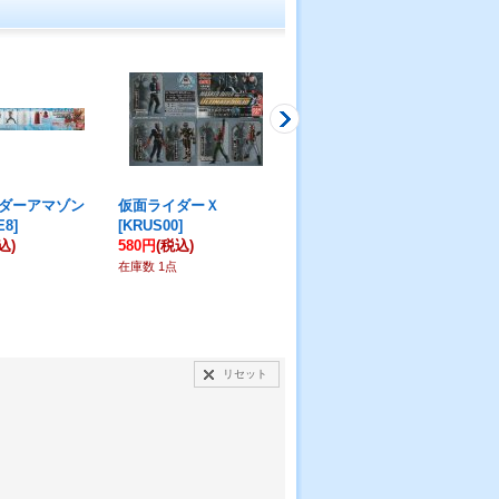
ダーアマゾン
仮面ライダーＸ
仮面ライダーアマゾン
仮
E8
]
[
KRUS00
]
[
RK-178/SR
]
[
HG
込)
580円
(税込)
600円
(税込)
38
在庫数 1点
在庫数 2点
在庫
リセット