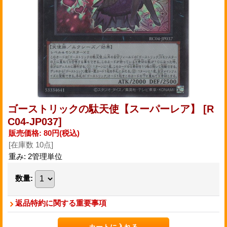
ゴーストリックの駄天使【スーパーレア】
[R
C04-JP037]
販売価格
:
80円
(税込)
[在庫数 10点]
重み
:
2管理単位
数量
:
返品特約に関する重要事項