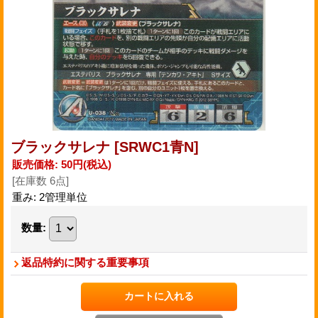
ブラックサレナ
[SRWC1青N]
販売価格
:
50円
(税込)
[在庫数 6点]
重み
:
2管理単位
数量
:
返品特約に関する重要事項