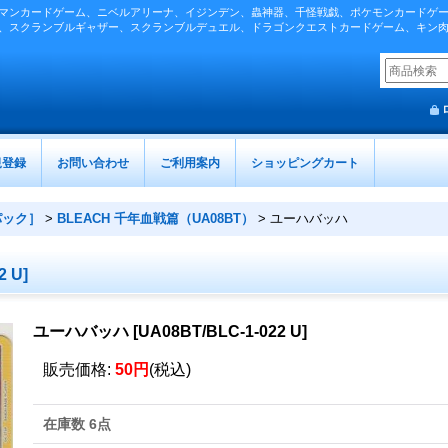
マンカードゲーム、ニベルアリーナ、イジンデン、蟲神器、千怪戦戯、ポケモンカードゲ
、スクランブルギャザー、スクランブルデュエル、ドラゴンクエストカードゲーム、キン
規登録
お問い合わせ
ご利用案内
ショッピングカート
パック］
>
BLEACH 千年血戦篇（UA08BT）
>
ユーハバッハ
2 U
]
ユーハバッハ
[
UA08BT/BLC-1-022 U
]
販売価格
:
50円
(税込)
在庫数 6点