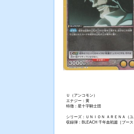
Ｕ（アンコモン）
エナジー：黄
特徴：星十字騎士団
シリーズ：ＵＮＩＯＮ ＡＲＥＮＡ（
収録弾：BLEACH 千年血戦篇［ブー