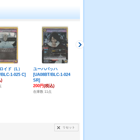
ロイド（L）
ユーハバッハ
ロイド・ロイド（R）
ロ
BLC-1-025 C
]
[
UA08BT/BLC-1-024
[
UA08BT/BLC-1-026 U
]
ン
[
)
SR
]
50円
(税込)
U
]
200円
(税込)
30
点
在庫数 5点
在庫数 11点
在庫
リセット