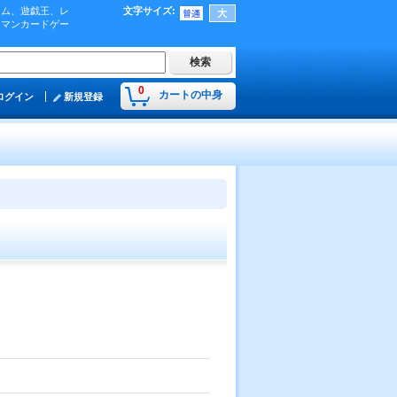
ーム、遊戯王、レ
文字サイズ
:
肉マンカードゲー
0
カートの中身
ログイン
新規登録