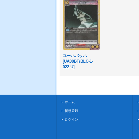
ユーハバッハ
[
UA08BT/BLC-1-
022 U
]
ホーム
新規登録
ログイン