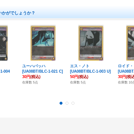
いかがでしょうか？
ユーハバッハ
エス・ノト
ロイド・
1-004
[
UA08BT/BLC-1-021 C
]
[
UA08BT/BLC-1-003 U
]
[
UA08BT/
30円
(税込)
50円
(税込)
30円
(税込
在庫数 5点
在庫数 5点
在庫数 10