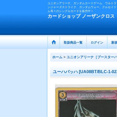
ユニオンアリーナ、ガンダムカードゲーム、ウルトラ
ンジャーズストライク、ガンダムウォー、クルセイド
ム等々のシングルカードを販売中！
カードショップ ノーザンクロス
取扱商品一覧
ログイン
新
ホーム
>
ユニオンアリーナ［ブースター
ユーハバッハ
[
UA08BT/BLC-1-02