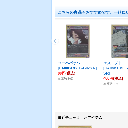
こちらの商品もおすすめです。一緒に
ユーハバッハ
エス・ノト
[
UA08BT/BLC-1-023 R
]
[
UA08BT/BLC-
80円
(税込)
SR
]
400円
(税込)
在庫数 9点
在庫数 9点
最近チェックしたアイテム