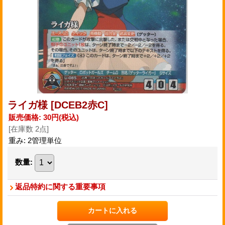
ライガ様
[DCEB2赤C]
販売価格
:
30円
(税込)
[在庫数 2点]
重み
:
2管理単位
数量
:
返品特約に関する重要事項