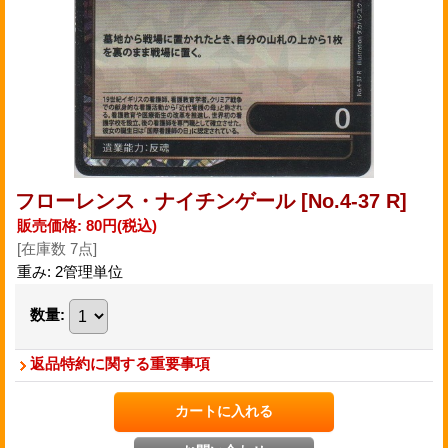
フローレンス・ナイチンゲール
[No.4-37 R]
販売価格
:
80円
(税込)
[在庫数 7点]
重み
:
2管理単位
数量
:
返品特約に関する重要事項