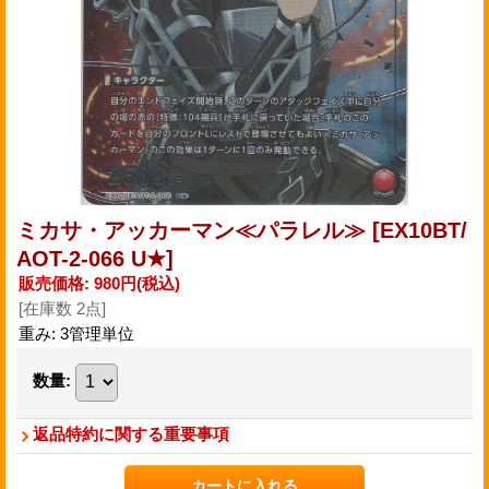
ミカサ・アッカーマン≪パラレル≫
[EX10BT/
AOT-2-066 U★]
販売価格
:
980円
(税込)
[在庫数 2点]
重み
:
3管理単位
数量
:
返品特約に関する重要事項